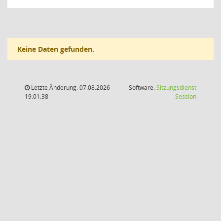
Keine Daten gefunden.
Letzte Änderung: 07.08.2026
Software:
Sitzungsdienst
(Wird in
19:01:38
Session