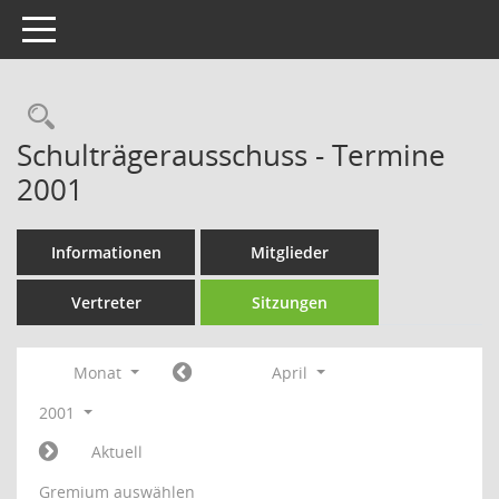
Toggle navigation
Rechercheauswahl
Schulträgerausschuss - Termine
2001
Informationen
Mitglieder
Vertreter
Sitzungen
Monat
April
2001
Aktuell
Gremium auswählen