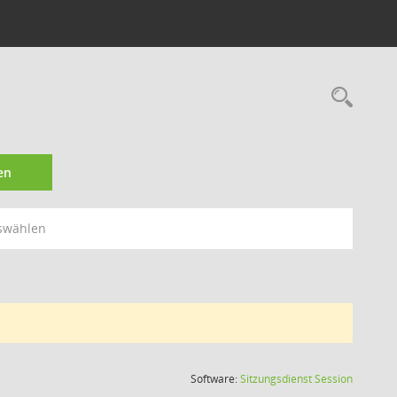
Rec
en
swählen
(Wird in
Software:
Sitzungsdienst
Session