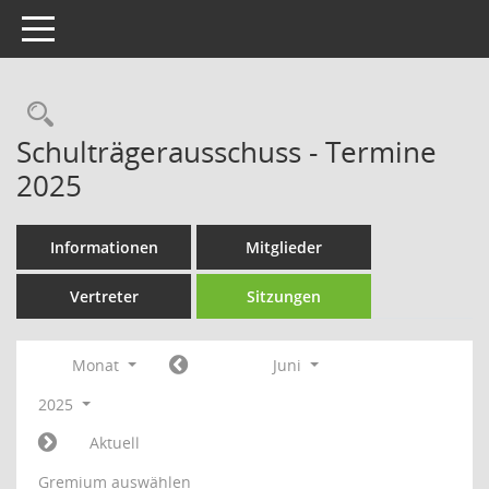
Toggle navigation
Rechercheauswahl
Schulträgerausschuss - Termine
2025
Informationen
Mitglieder
Vertreter
Sitzungen
Monat
Juni
2025
Aktuell
Gremium auswählen