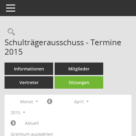
Toggle navigation
Rechercheauswahl
Schulträgerausschuss - Termine
2015
Informationen
Mitglieder
Vertreter
Sitzungen
Monat
April
2015
Aktuell
Gremium auswählen