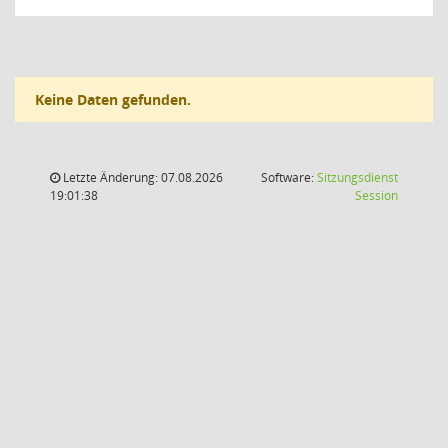
Keine Daten gefunden.
Letzte Änderung: 07.08.2026
Software:
Sitzungsdienst
(Wird in
19:01:38
Session