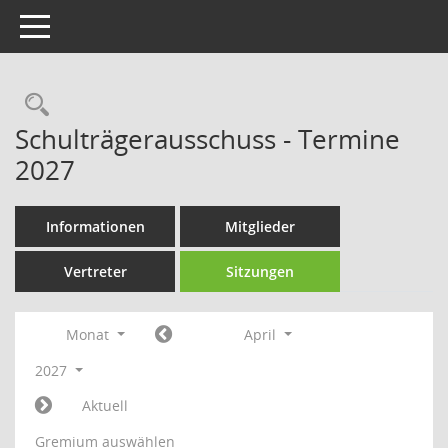
Toggle navigation
Rechercheauswahl
Schulträgerausschuss - Termine
2027
Informationen
Mitglieder
Vertreter
Sitzungen
Monat
April
2027
Aktuell
Gremium auswählen