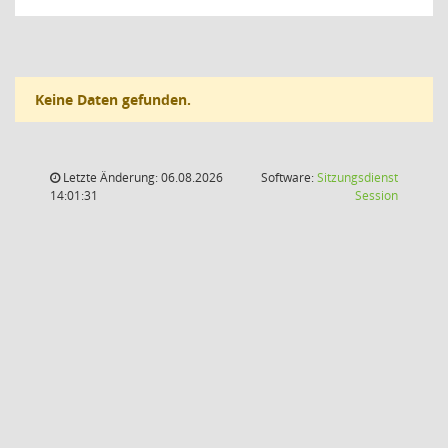
Keine Daten gefunden.
Letzte Änderung: 06.08.2026
Software:
Sitzungsdienst
(Wird in
14:01:31
Session