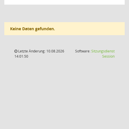
Keine Daten gefunden.
Letzte Änderung: 10.08.2026
Software:
Sitzungsdienst
(Wird in
14:01:50
Session