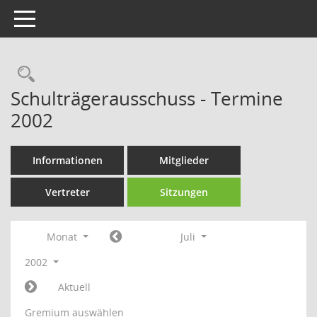
Toggle navigation
Rechercheauswahl
Schulträgerausschuss - Termine
2002
Informationen
Mitglieder
Vertreter
Sitzungen
Monat
Juli
2002
Aktuell
Gremium auswählen