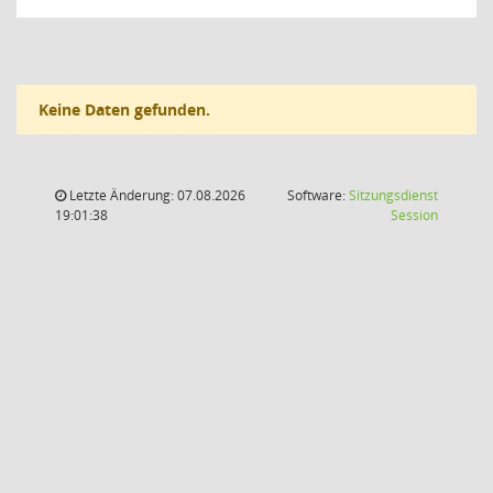
Keine Daten gefunden.
Letzte Änderung: 07.08.2026
Software:
Sitzungsdienst
(Wird in
19:01:38
Session