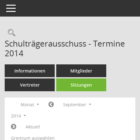
Toggle navigation
Rechercheauswahl
Schulträgerausschuss - Termine
2014
Informationen
Mitglieder
Vertreter
Sitzungen
Monat
September
2014
Aktuell
Gremium auswählen