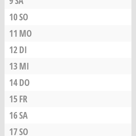
9
SA
10
SO
11
MO
12
DI
13
MI
14
DO
15
FR
16
SA
17
SO