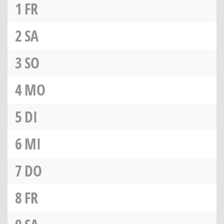
1
FR
2
SA
3
SO
4
MO
5
DI
6
MI
7
DO
8
FR