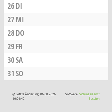
26
DI
27
MI
28
DO
29
FR
30
SA
31
SO
Letzte Änderung: 06.08.2026
Software:
Sitzungsdienst
(Wird in
19:01:42
Session