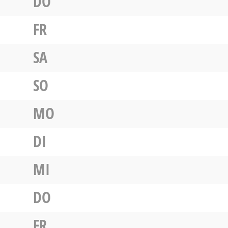
DO
FR
SA
SO
MO
DI
MI
DO
FR