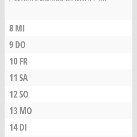
8
MI
9
DO
10
FR
11
SA
12
SO
13
MO
14
DI