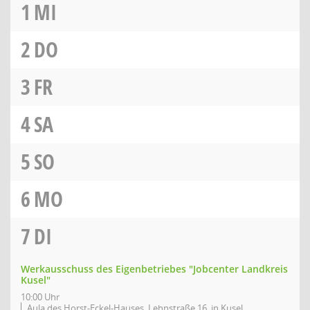
1
MI
2
DO
3
FR
4
SA
5
SO
6
MO
7
DI
Werkausschuss des Eigenbetriebes "Jobcenter Landkreis
Kusel"
10:00 Uhr
Aula des Horst-Eckel-Hauses, Lehnstraße 16, in Kusel