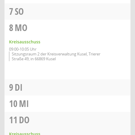
7
SO
8
MO
Kreisausschuss
09:00-10:05 Uhr
Sitzungsraum 2 der Kreisverwaltung Kusel, Trierer
Straße 49, in 66869 Kusel
9
DI
10
MI
11
DO
Kreisausschuss