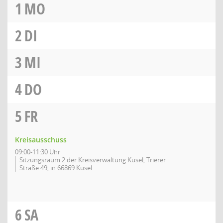
1
MO
2
DI
3
MI
4
DO
5
FR
Kreisausschuss
09:00-11:30 Uhr
Sitzungsraum 2 der Kreisverwaltung Kusel, Trierer
Straße 49, in 66869 Kusel
6
SA