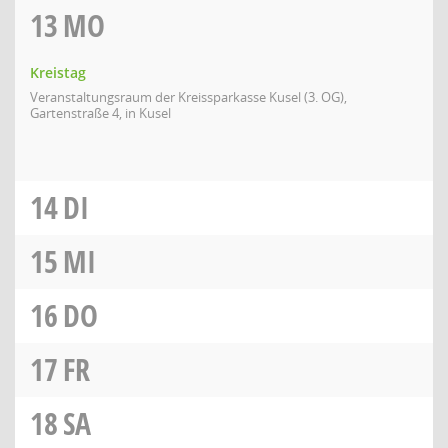
13
MO
Kreistag
Veranstaltungsraum der Kreissparkasse Kusel (3. OG),
Gartenstraße 4, in Kusel
14
DI
15
MI
16
DO
17
FR
18
SA