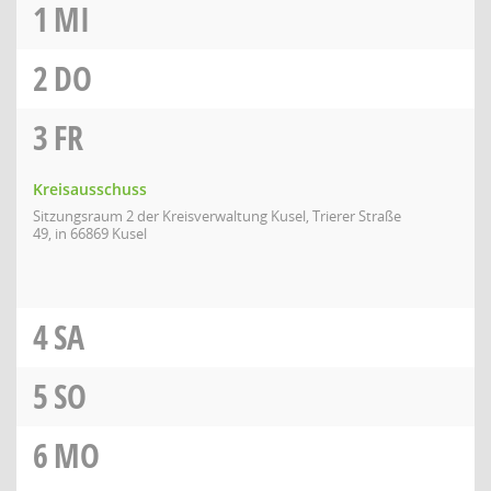
1
MI
2
DO
3
FR
Kreisausschuss
Sitzungsraum 2 der Kreisverwaltung Kusel, Trierer Straße
49, in 66869 Kusel
4
SA
5
SO
6
MO