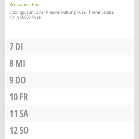
Kreisausschuss
Sitzungsraum 2 der Kreisverwaltung Kusel, Trierer Straße
49, in 66869 Kusel
7
DI
8
MI
9
DO
10
FR
11
SA
12
SO