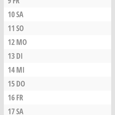
9
FR
10
SA
11
SO
12
MO
13
DI
14
MI
15
DO
16
FR
17
SA