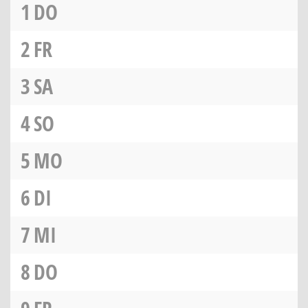
1
DO
2
FR
3
SA
4
SO
5
MO
6
DI
7
MI
8
DO