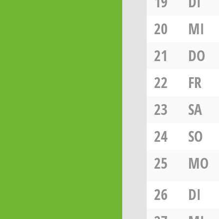
19
DI
20
MI
21
DO
22
FR
23
SA
24
SO
25
MO
26
DI