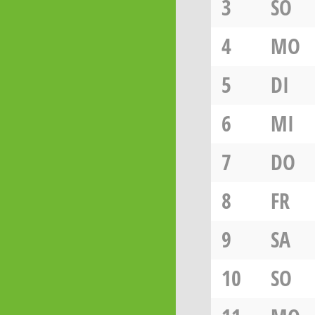
3
SO
4
MO
5
DI
6
MI
7
DO
8
FR
9
SA
10
SO