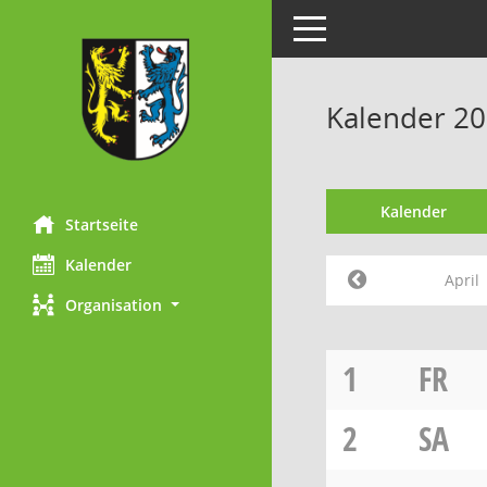
Toggle navigation
Kalender 20
Kalender
Startseite
Kalender
April
Organisation
1
FR
2
SA