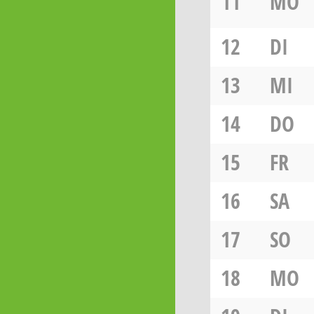
11
MO
12
DI
13
MI
14
DO
15
FR
16
SA
17
SO
18
MO