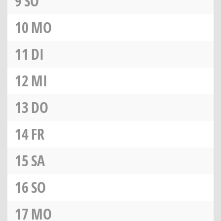
9
SO
10
MO
11
DI
12
MI
13
DO
14
FR
15
SA
16
SO
17
MO