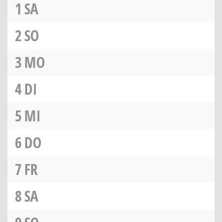
1
SA
2
SO
3
MO
4
DI
5
MI
6
DO
7
FR
8
SA