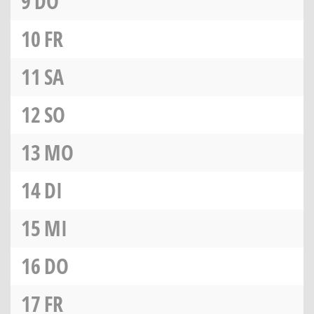
9
DO
10
FR
11
SA
12
SO
13
MO
14
DI
15
MI
16
DO
17
FR