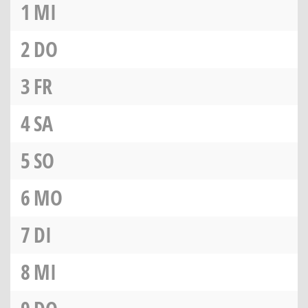
1
MI
2
DO
3
FR
4
SA
5
SO
6
MO
7
DI
8
MI