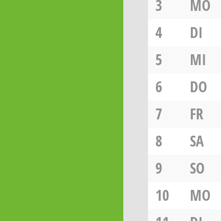
3
MO
4
DI
5
MI
6
DO
7
FR
8
SA
9
SO
10
MO