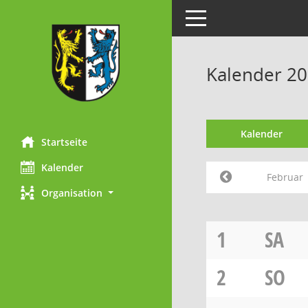
Toggle navigation
Kalender 20
Kalender
Startseite
Kalender
Februar
Organisation
1
SA
2
SO