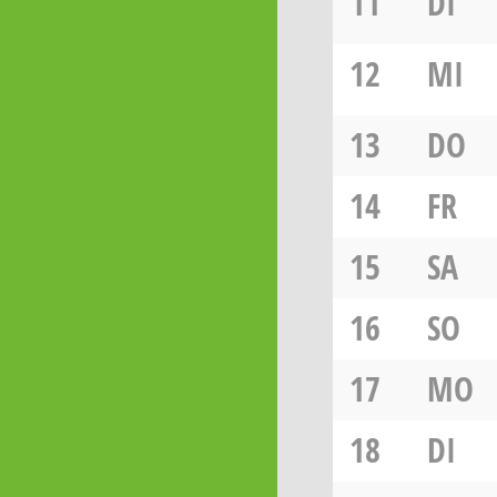
11
DI
12
MI
13
DO
14
FR
15
SA
16
SO
17
MO
18
DI