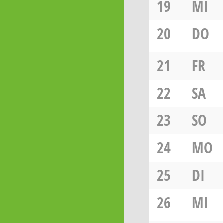
19
MI
20
DO
21
FR
22
SA
23
SO
24
MO
25
DI
26
MI