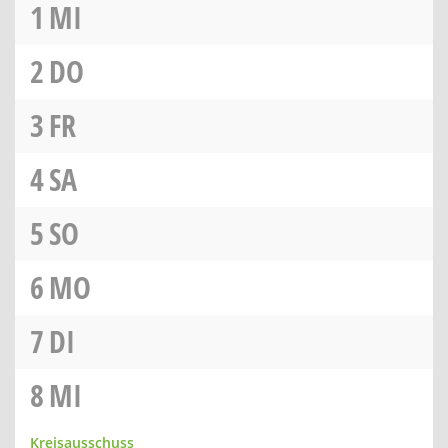
1
MI
2
DO
3
FR
4
SA
5
SO
6
MO
7
DI
8
MI
Kreisausschuss