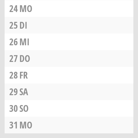
24
MO
25
DI
26
MI
27
DO
28
FR
29
SA
30
SO
31
MO