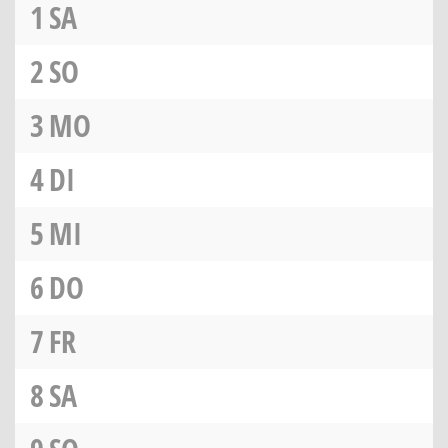
1
SA
2
SO
3
MO
4
DI
5
MI
6
DO
7
FR
8
SA