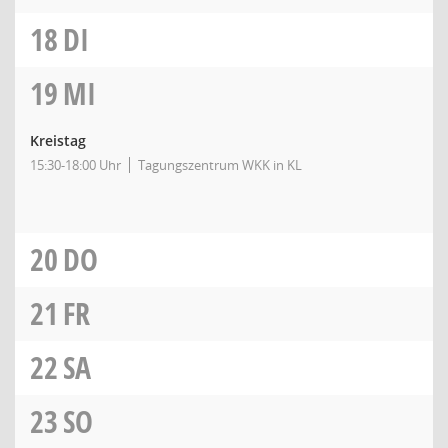
18
DI
19
MI
Kreistag
15:30-18:00 Uhr
Tagungszentrum WKK in KL
20
DO
21
FR
22
SA
23
SO