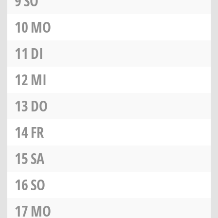
9
SO
10
MO
11
DI
12
MI
13
DO
14
FR
15
SA
16
SO
17
MO