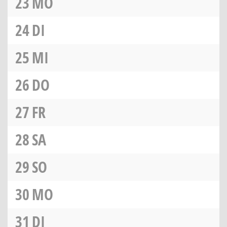
23
MO
24
DI
25
MI
26
DO
27
FR
28
SA
29
SO
30
MO
31
DI