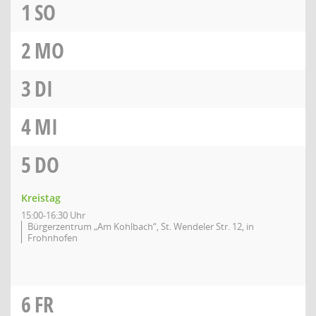
1
SO
2
MO
3
DI
4
MI
5
DO
Kreistag
15:00-16:30 Uhr
Bürgerzentrum „Am Kohlbach“, St. Wendeler Str. 12, in
Frohnhofen
6
FR