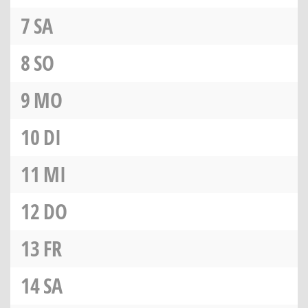
7
SA
8
SO
9
MO
10
DI
11
MI
12
DO
13
FR
14
SA