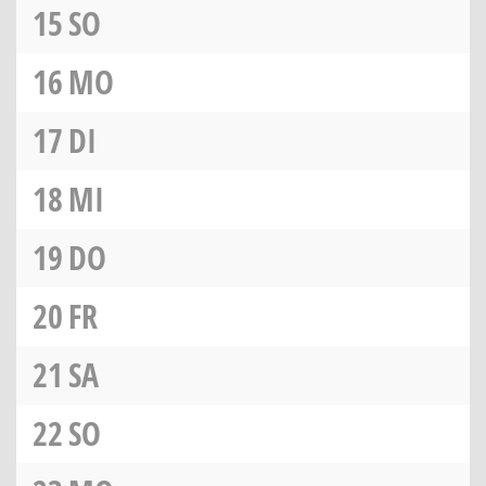
15
SO
16
MO
17
DI
18
MI
19
DO
20
FR
21
SA
22
SO