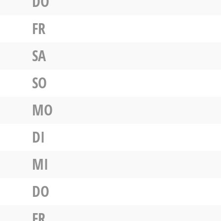
DO
FR
SA
SO
MO
DI
MI
DO
FR