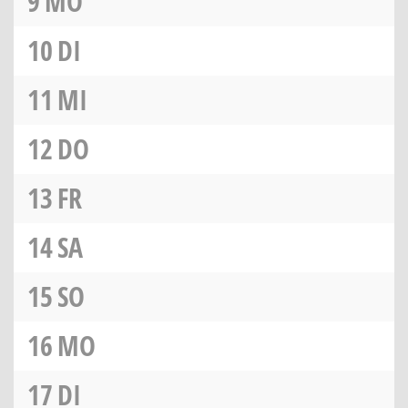
9
MO
10
DI
11
MI
12
DO
13
FR
14
SA
15
SO
16
MO
17
DI