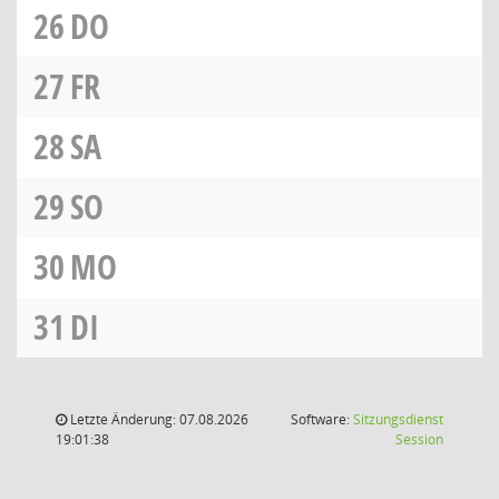
26
DO
27
FR
28
SA
29
SO
30
MO
31
DI
Letzte Änderung: 07.08.2026
Software:
Sitzungsdienst
(Wird in
19:01:38
Session