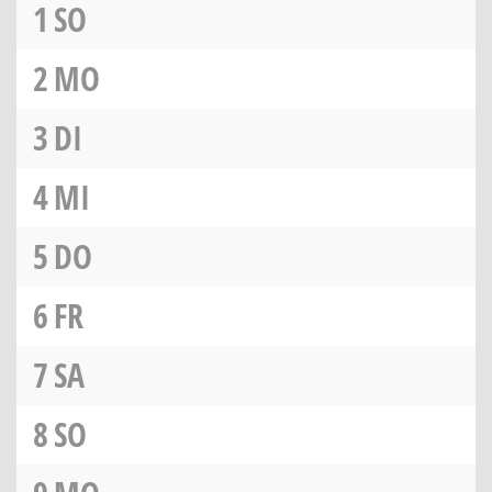
1
SO
2
MO
3
DI
4
MI
5
DO
6
FR
7
SA
8
SO