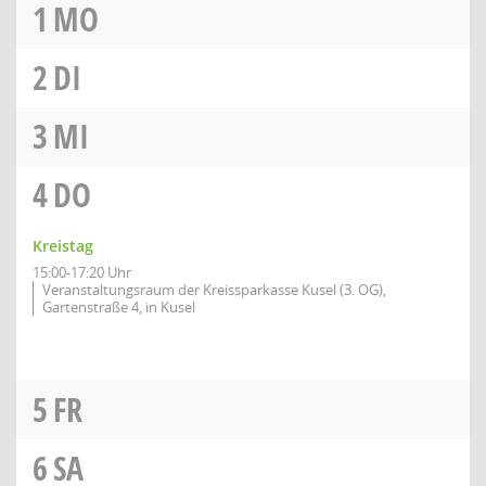
1
MO
2
DI
3
MI
4
DO
Kreistag
15:00-17:20 Uhr
Veranstaltungsraum der Kreissparkasse Kusel (3. OG),
Gartenstraße 4, in Kusel
5
FR
6
SA