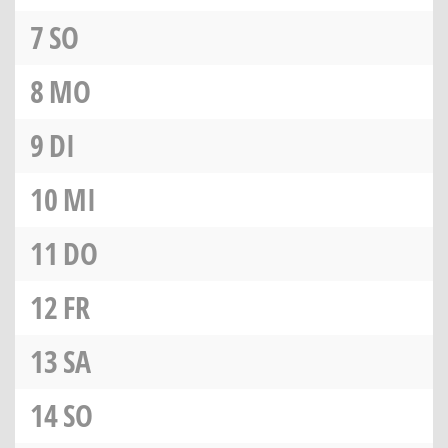
7
SO
8
MO
9
DI
10
MI
11
DO
12
FR
13
SA
14
SO