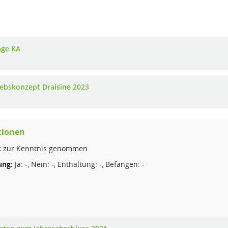
age KA
iebskonzept Draisine 2023
tionen
:
zur Kenntnis genommen
ng:
Ja: -, Nein: -, Enthaltung: -, Befangen: -