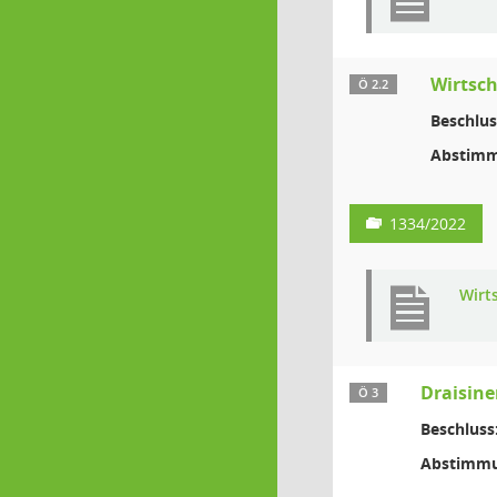
Wirtsch
Ö 2.2
Beschlus
Abstimm
1334/2022
Wirt
Draisine
Ö 3
Beschluss
Abstimmu