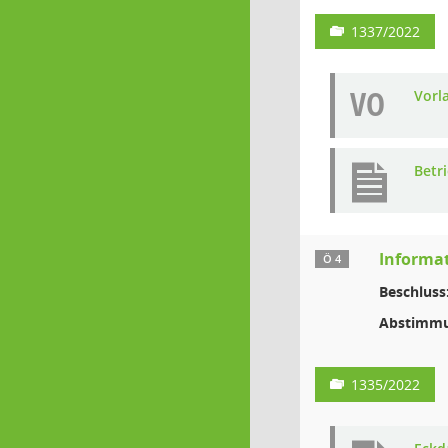
1337/2022
VO
Vorl
Betr
Informa
Ö 4
Beschluss
Abstimmu
1335/2022