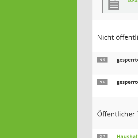
Eckd
Nicht öffentli
gesperrt
N 5
gesperrt
N 6
Öffentlicher T
Haushal
Ö 7