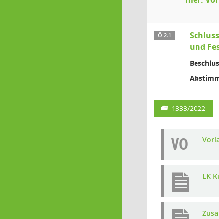
hier: Vo
Schluss
Ö 2.1
und Fes
Beschlus
Abstimm
1333/2022
VO
Vorl
LK K
Zusa