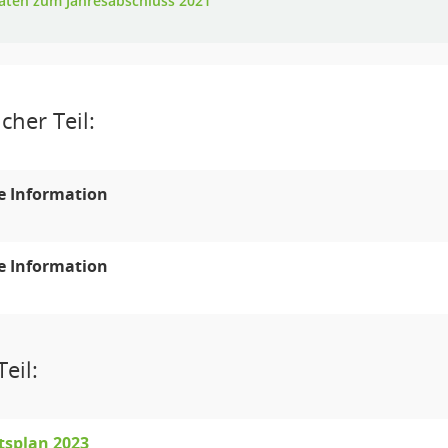
aten zum Jahresabschluss 2021
cher Teil:
e Information
e Information
eil:
tsplan 2023