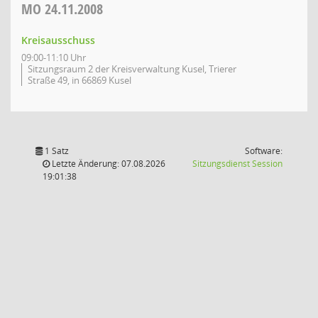
MO
24.11.2008
Kreisausschuss
09:00-11:10 Uhr
Sitzungsraum 2 der Kreisverwaltung Kusel, Trierer
Straße 49, in 66869 Kusel
1 Satz
Software:
(Wird in
Letzte Änderung: 07.08.2026
Sitzungsdienst
Session
19:01:38