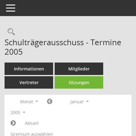
Toggle navigation
Rechercheauswahl
Schulträgerausschuss - Termine
2005
Informationen
Mitglieder
Vertreter
Sitzungen
Monat
Januar
2005
Aktuell
Gremium auswählen