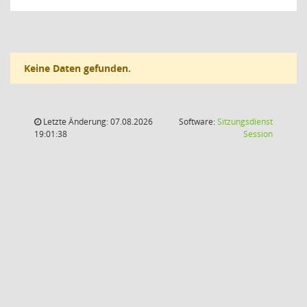
Keine Daten gefunden.
Letzte Änderung: 07.08.2026
Software:
Sitzungsdienst
(Wird in
19:01:38
Session