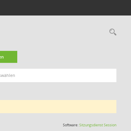
Rec
en
swählen
(Wird in
Software:
Sitzungsdienst
Session