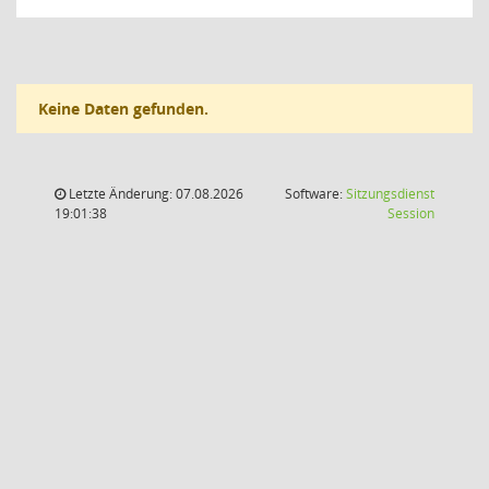
Keine Daten gefunden.
Letzte Änderung: 07.08.2026
Software:
Sitzungsdienst
(Wird in
19:01:38
Session