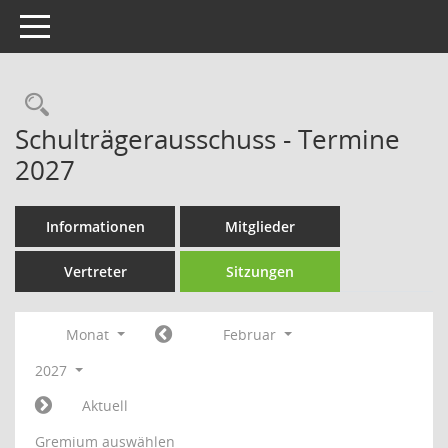
Toggle navigation
Rechercheauswahl
Schulträgerausschuss - Termine
2027
Informationen
Mitglieder
Vertreter
Sitzungen
Monat
Februar
2027
Aktuell
Gremium auswählen