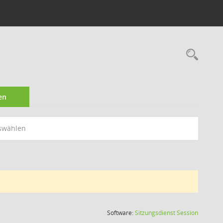
Rec
en
swählen
(Wird in
Software:
Sitzungsdienst
Session