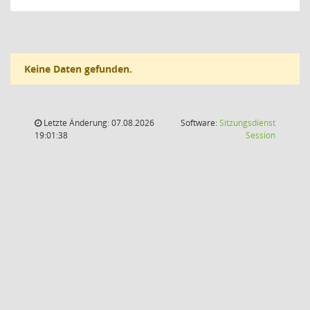
Keine Daten gefunden.
Letzte Änderung: 07.08.2026
Software:
Sitzungsdienst
(Wird in
19:01:38
Session