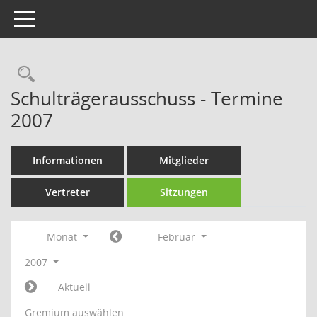
Toggle navigation
Rechercheauswahl
Schulträgerausschuss - Termine
2007
Informationen
Mitglieder
Vertreter
Sitzungen
Monat
Februar
2007
Aktuell
Gremium auswählen