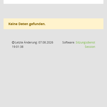
Keine Daten gefunden.
Letzte Änderung: 07.08.2026
Software:
Sitzungsdienst
(Wird in
19:01:38
Session