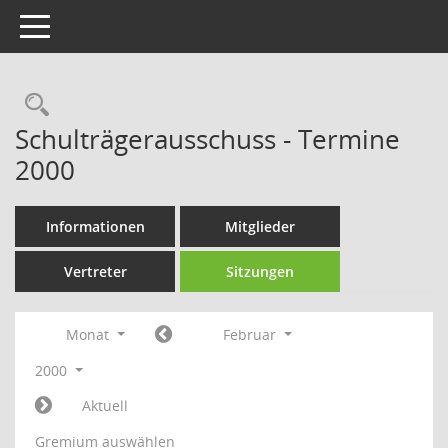
Toggle navigation
Rechercheauswahl
Schulträgerausschuss - Termine
2000
Informationen
Mitglieder
Vertreter
Sitzungen
Monat
Februar
2000
Aktuell
Gremium auswählen