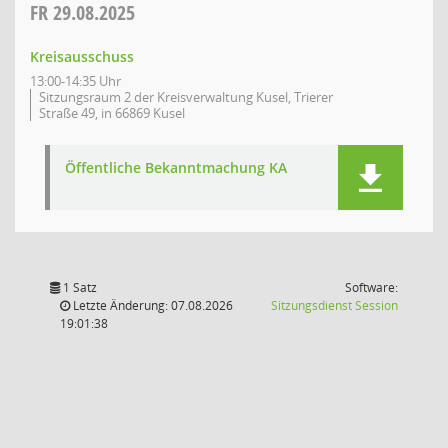
FR
29.08.2025
Kreisausschuss
13:00-14:35 Uhr
Sitzungsraum 2 der Kreisverwaltung Kusel, Trierer
Straße 49, in 66869 Kusel
Öffentliche Bekanntmachung KA
1 Satz
Software:
(Wird in
Letzte Änderung: 07.08.2026
Sitzungsdienst
Session
19:01:38