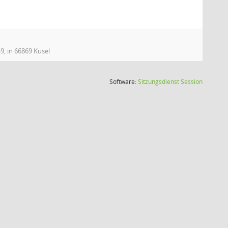
9, in 66869 Kusel
(Wird in
Software:
Sitzungsdienst
Session