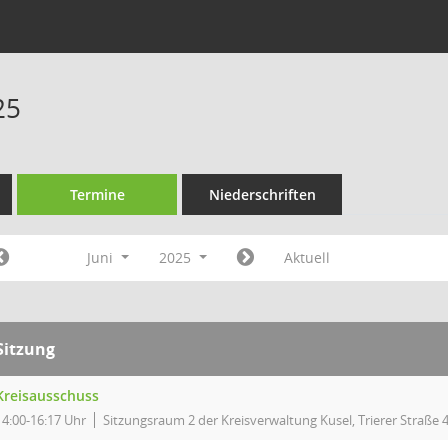
25
Termine
Niederschriften
Juni
2025
Aktuell
Sitzung
Kreisausschuss
14:00-16:17 Uhr
Sitzungsraum 2 der Kreisverwaltung Kusel, Trierer Straße 4