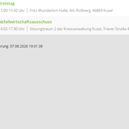
Kreistag
15:00-15:50 Uhr
Fritz-Wunderlich-Halle, Am Roßberg, 66869 Kusel
Abfallwirtschaftsausschuss
16:02-17:30 Uhr
Sitzungsraum 2 der Kreisverwaltung Kusel, Trierer Straße 4
rung: 07.08.2026 19:01:38