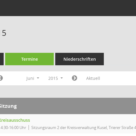
15
Termine
Niederschriften
Juni
2015
Aktuell
Sitzung
Kreisausschuss
14:30-16:00 Uhr
Sitzungsraum 2 der Kreisverwaltung Kusel, Trierer Straße 4