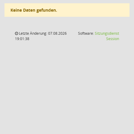
Keine Daten gefunden.
Letzte Änderung: 07.08.2026
Software:
Sitzungsdienst
(Wird in
19:01:38
Session