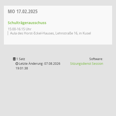
MO
17.02.2025
Schulträgerausschuss
15:00-16:15 Uhr
Aula des Horst-Eckel-Hauses, Lehnstraße 16, in Kusel
1 Satz
Software:
(Wird in
Letzte Änderung: 07.08.2026
Sitzungsdienst
Session
19:01:38