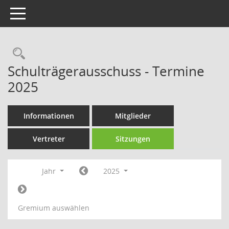
Toggle navigation
Rechercheauswahl
Schulträgerausschuss - Termine
2025
Informationen
Mitglieder
Vertreter
Sitzungen
Jahr
2025
Gremium auswählen