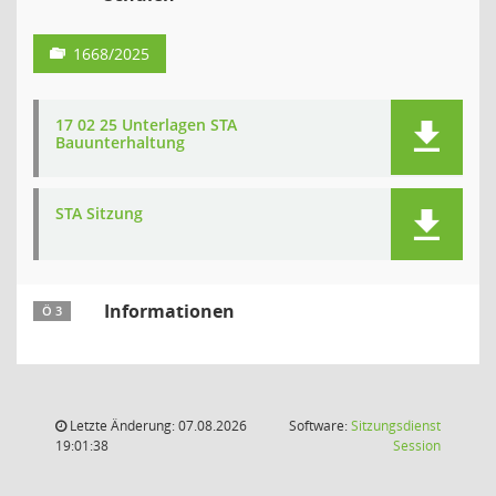
1668/2025
17 02 25 Unterlagen STA
Bauunterhaltung
STA Sitzung
Informationen
Ö 3
Letzte Änderung: 07.08.2026
Software:
Sitzungsdienst
(Wird in
19:01:38
Session