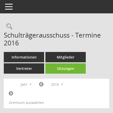
Toggle navigation
Rechercheauswahl
Schulträgerausschuss - Termine
2016
Informationen
Mitglieder
Vertreter
Sitzungen
Jahr
2016
Gremium auswählen