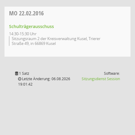
MO
22.02.2016
Schulträgerausschuss
14:30-15:30 Uhr
Sitzungsraum 2 der Kreisverwaltung Kusel, Trierer
Straße 49, in 66869 Kusel
1 Satz
Software:
(Wird in
Letzte Änderung: 06.08.2026
Sitzungsdienst
Session
19:01:42