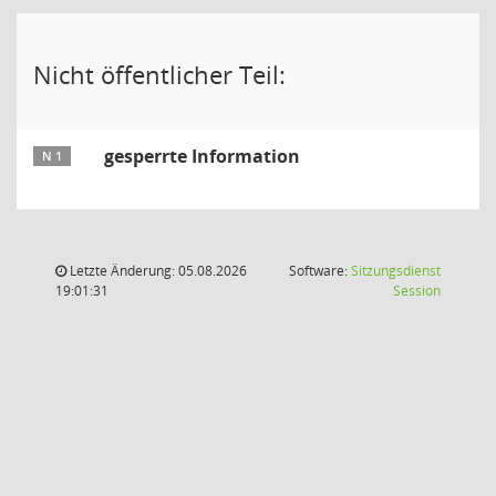
Nicht öffentlicher Teil:
gesperrte Information
N 1
Letzte Änderung: 05.08.2026
Software:
Sitzungsdienst
(Wird in
19:01:31
Session