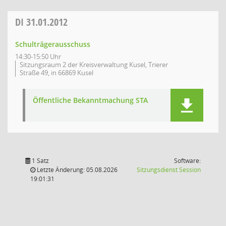
DI
31.01.2012
Schulträgerausschuss
14:30-15:50 Uhr
Sitzungsraum 2 der Kreisverwaltung Kusel, Trierer
Straße 49, in 66869 Kusel
Öffentliche Bekanntmachung STA
1 Satz
Software:
(Wird in
Letzte Änderung: 05.08.2026
Sitzungsdienst
Session
19:01:31