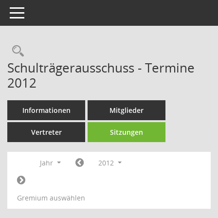
Toggle navigation
Rechercheauswahl
Schulträgerausschuss - Termine
2012
Informationen
Mitglieder
Vertreter
Sitzungen
Jahr
2012
Gremium auswählen