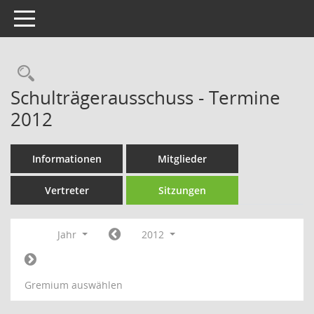
Toggle navigation
Rechercheauswahl
Schulträgerausschuss - Termine
2012
Informationen
Mitglieder
Vertreter
Sitzungen
Jahr
2012
Gremium auswählen