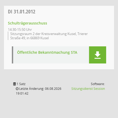
DI
31.01.2012
Schulträgerausschuss
14:30-15:50 Uhr
Sitzungsraum 2 der Kreisverwaltung Kusel, Trierer
Straße 49, in 66869 Kusel
Öffentliche Bekanntmachung STA
1 Satz
Software:
(Wird in
Letzte Änderung: 06.08.2026
Sitzungsdienst
Session
19:01:42