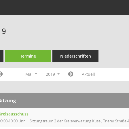
19
Termine
Niederschriften
Mai
2019
Aktuell
Sitzung
Kreisausschuss
09:00-10:00 Uhr
Sitzungsraum 2 der Kreisverwaltung Kusel, Trierer Straße 4