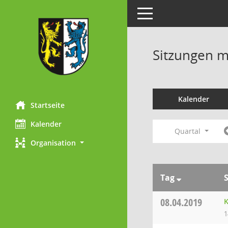
Toggle navigation
Sitzungen mi
Kalender
Startseite
Kalender
Quartal
Organisation
Tag
08.04.2019
K
1