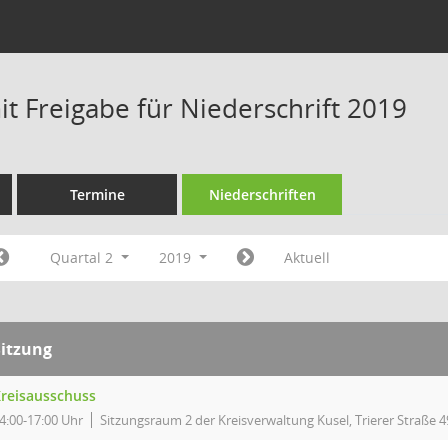
t Freigabe für Niederschrift 2019
Termine
Niederschriften
Quartal 2
2019
Aktuell
Sitzung
reisausschuss
4:00-17:00 Uhr
Sitzungsraum 2 der Kreisverwaltung Kusel, Trierer Straße 4