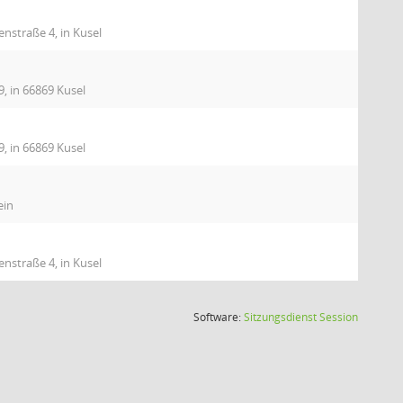
nstraße 4, in Kusel
9, in 66869 Kusel
9, in 66869 Kusel
ein
nstraße 4, in Kusel
(Wird in
Software:
Sitzungsdienst
Session