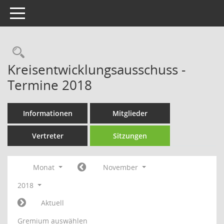
Toggle navigation
Rechercheauswahl
Kreisentwicklungsausschuss -
Termine 2018
Informationen
Mitglieder
Vertreter
Sitzungen
Monat
November
2018
Aktuell
Gremium auswählen