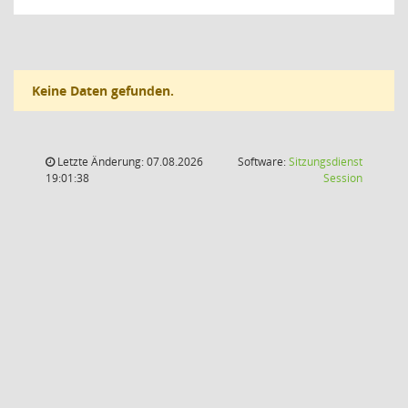
Keine Daten gefunden.
Letzte Änderung: 07.08.2026
Software:
Sitzungsdienst
(Wird in
19:01:38
Session