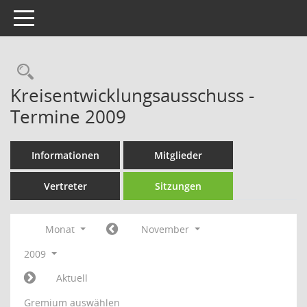
Toggle navigation
Rechercheauswahl
Kreisentwicklungsausschuss -
Termine 2009
Informationen
Mitglieder
Vertreter
Sitzungen
Monat
November
2009
Aktuell
Gremium auswählen