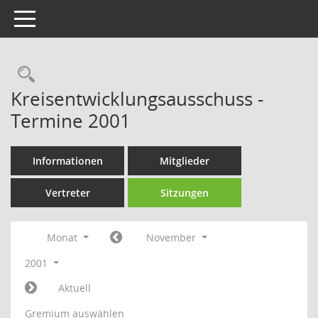
Toggle navigation
Rechercheauswahl
Kreisentwicklungsausschuss -
Termine 2001
Informationen
Mitglieder
Vertreter
Sitzungen
Monat
November
2001
Aktuell
Gremium auswählen