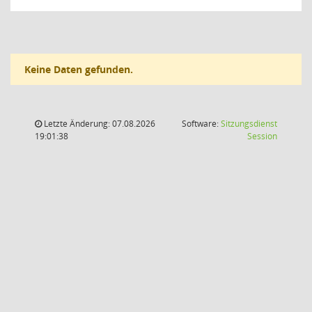
Keine Daten gefunden.
Letzte Änderung: 07.08.2026
Software:
Sitzungsdienst
(Wird in
19:01:38
Session