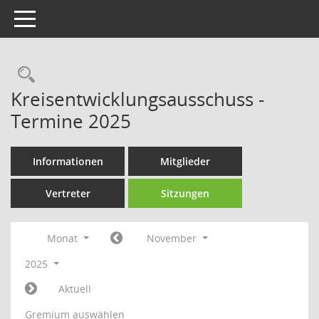
Toggle navigation
Rechercheauswahl
Kreisentwicklungsausschuss -
Termine 2025
Informationen
Mitglieder
Vertreter
Sitzungen
Monat
November
2025
Aktuell
Gremium auswählen