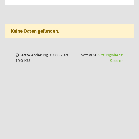
Keine Daten gefunden.
Letzte Änderung: 07.08.2026
Software:
Sitzungsdienst
(Wird in
19:01:38
Session