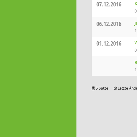
07.12.2016
K
0
06.12.2016
J
1
01.12.2016
W
0
R
1
5 Sätze
Letzte Ände