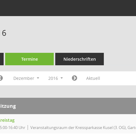
16
Termine
Niederschriften
Dezember
2016
Aktuell
Sitzung
reistag
5:00-16:40 Uhr
Veranstaltungsraum der Kreissparkasse Kusel (3. OG), Garte