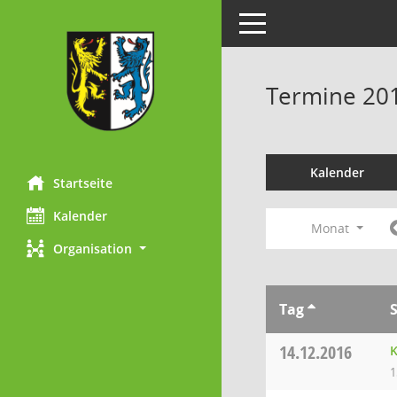
Toggle navigation
Termine 20
Kalender
Startseite
Kalender
Monat
Organisation
Tag
14.12.2016
K
1