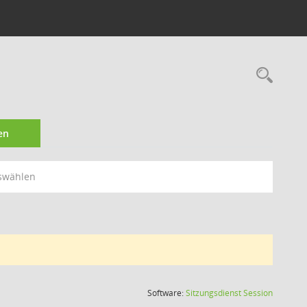
Rec
en
swählen
(Wird in
Software:
Sitzungsdienst
Session