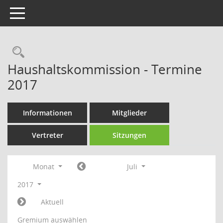
Toggle navigation
Rechercheauswahl
Haushaltskommission - Termine
2017
Informationen
Mitglieder
Vertreter
Sitzungen
Monat
Juli
2017
Aktuell
Gremium auswählen