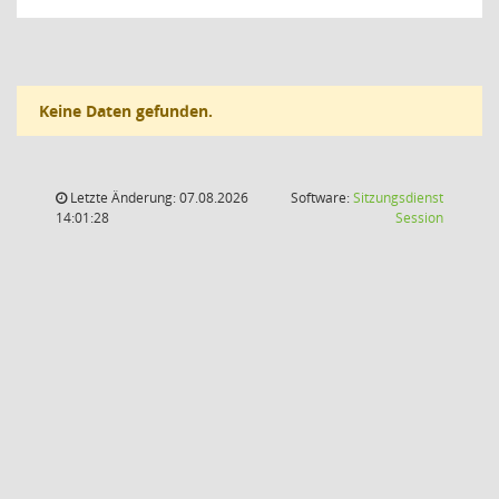
Keine Daten gefunden.
Letzte Änderung: 07.08.2026
Software:
Sitzungsdienst
(Wird in
14:01:28
Session